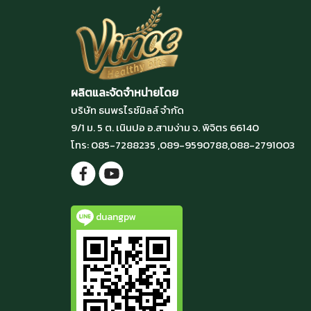
ผลิตและจัดจำหน่ายโดย
บริษัท ธนพรไรซ์มิลล์ จำกัด
9/1 ม. 5 ต. เนินปอ อ.สามง่าม จ. พิจิตร 66140
โทร: 085-7288235 ,089-9590788,088-2791003
duangpw