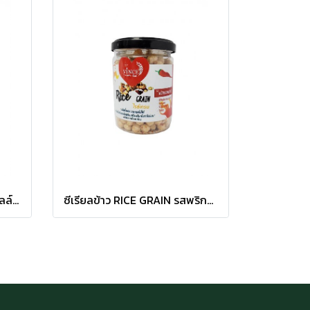
ซีเรียลข้าว RICE GRAIN รส มิลล์สตอเบอรี่(กระปุก)
ซีเรียลข้าว RICE GRAIN รสพริกนรกหม่าล่า (กระปุก)