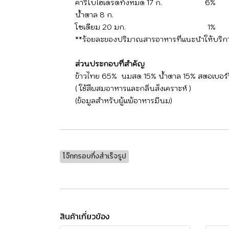
คารืโบไฮเดรดทั้งหมด 17 ก. 6%
น้ำตาล 8 ก.
โซเดียม 20 มก. 1%
**ร้อยละของปริมาณสารอาหารที่แนะนำให้บริการ
ส่วนประกอบที่สำคัญ
ข้าวไทย 65% นมสด 15% น้ำตาล 15% สตอเบอร์ร
( ใช้สีผสมอาหารและกลิ่นสั่งเคราะห์ )
(ข้อมูลสำหรับผู้แพ้อาหารมีนม)
โจ๊กกรอบกึ่งสําเร็จรูป
สินค้าเกี่ยวข้อง