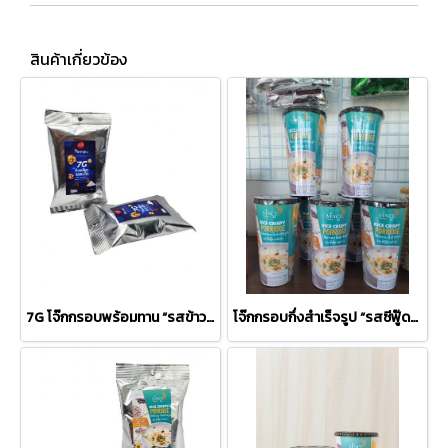
สินค้าเกี่ยวข้อง
7G โจ๊กกรอบพร้อมทาน “รสข้าวกล้องอบเกลือ”แบบซอง
โจ๊กกรอบกึ่งสำเร็จรูป “รสซีฟู๊ด” สำหรับผู้ใหญ่ (5กระปุก)