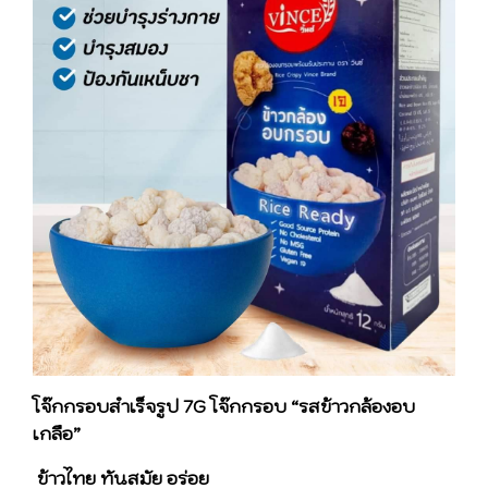
โจ๊กกรอบสําเร็จรูป 7G โจ๊กกรอบ “รสข้าวกล้องอบ
เกลือ”
ข้าวไทย ทันสมัย อร่อย