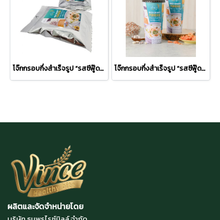
โจ๊กกรอบกึ่งสำเร็จรูป “รสซีฟู๊ด” สำหรับผู้ใหญ่(แบบซอง)
โจ๊กกรอบกึ่งสำเร็จรูป “รสซีฟู๊ด” สำหรับผู้ใหญ่
ผลิตและจัดจำหน่ายโดย
บริษัท ธนพรไรซ์มิลล์ จำกัด